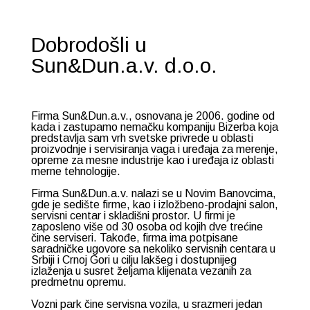
Dobrodošli u
Sun&Dun.a.v. d.o.o.
Firma Sun&Dun.a.v., osnovana je 2006. godine od
kada i zastupamo nemačku kompaniju Bizerba koja
predstavlja sam vrh svetske privrede u oblasti
proizvodnje i servisiranja vaga i uređaja za merenje,
opreme za mesne industrije kao i uređaja iz oblasti
merne tehnologije.
Firma Sun&Dun.a.v. nalazi se u Novim Banovcima,
gde je sedište firme, kao i izložbeno-prodajni salon,
servisni centar i skladišni prostor. U firmi je
zaposleno više od 30 osoba od kojih dve trećine
čine serviseri. Takođe, firma ima potpisane
saradničke ugovore sa nekoliko servisnih centara u
Srbiji i Crnoj Gori u cilju lakšeg i dostupnijeg
izlaženja u susret željama klijenata vezanih za
predmetnu opremu.
Vozni park čine servisna vozila, u srazmeri jedan