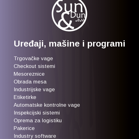
Uređaji, mašine i programi
Trgovačke vage
Checkout sistemi
Mesoreznice
Obrada mesa
Industrijske vage
Etiketirke
Automatske kontrolne vage
Inspekcijski sistemi
Oprema za logistiku
Pakerice
Industry software