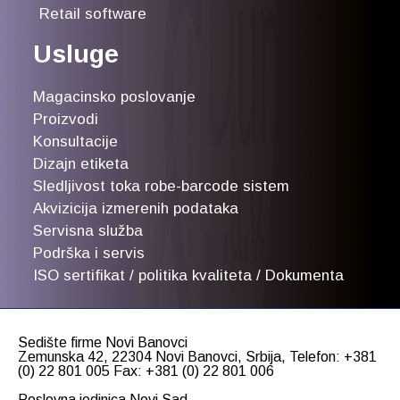
Retail software
Usluge
Magacinsko poslovanje
Proizvodi
Konsultacije
Dizajn etiketa
Sledljivost toka robe-barcode sistem
Akvizicija izmerenih podataka
Servisna služba
Podrška i servis
ISO sertifikat / politika kvaliteta / Dokumenta
Sedište firme Novi Banovci
Zemunska 42, 22304 Novi Banovci, Srbija, Telefon: +381
(0) 22 801 005 Fax: +381 (0) 22 801 006
Poslovna jedinica Novi Sad