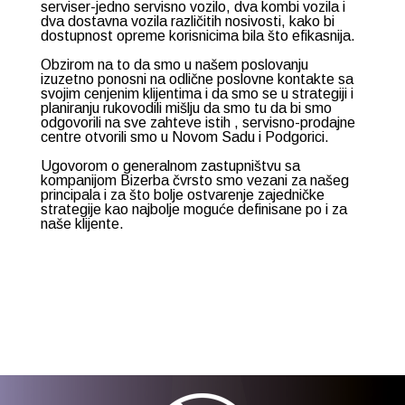
serviser-jedno servisno vozilo, dva kombi vozila i
dva dostavna vozila različitih nosivosti, kako bi
dostupnost opreme korisnicima bila što efikasnija.
Obzirom na to da smo u našem poslovanju
izuzetno ponosni na odlične poslovne kontakte sa
svojim cenjenim klijentima i da smo se u strategiji i
planiranju rukovodili mišlju da smo tu da bi smo
odgovorili na sve zahteve istih , servisno-prodajne
centre otvorili smo u Novom Sadu i Podgorici.
Ugovorom o generalnom zastupništvu sa
kompanijom Bizerba čvrsto smo vezani za našeg
principala i za što bolje ostvarenje zajedničke
strategije kao najbolje moguće definisane po i za
naše klijente.